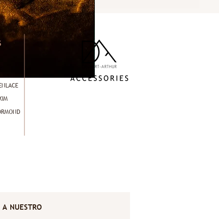
S
ENLACE
KIM
 ORMOND
E A NUESTRO