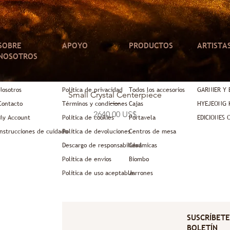
SOBRE
APOYO
PRODUCTOS
ARTISTA
NOSOTROS
Nosotros
Política de privacidad
Todos los accesorios
GARNIER Y 
Vista rápida
Small Crystal Centerpiece
Contacto
Términos y condiciones
Cajas
HYEJEONG 
Precio
2640,00 US$
My Account
Política de cookies
Portavela
EDICIONES
Instrucciones de cuidado
Política de devoluciones
Centros de mesa
Descargo de responsabilidad
Cerámicas
Politica de envios
Biombo
Política de uso aceptable
Jarrones
SUSCRÍBET
BOLETÍN