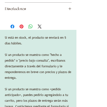
de la importación a los Estados Unidos, así
—
Bronce
como los costos de envío a Nueva York, NY.
Dimensiones:
Diseñadores
Vidrio fundido a la cera perdida
Si es necesario, se agregarán impuestos
con vela: diámetro 21,5 cm/8,5 pulgadas,
sobre las ventas locales según el destino
altura 28 cm/11 pulgadas,
Garnier & Enlazador
final del pedido.
sin vela: diámetro 21,5 cm/8,5 pulg., altura
La garantía estándar del fabricante es válida
7 cm/2,7 pulg.
en las compras de EE. UU. a través de
Delbert-Arthur Accessories LLC.
Si está en stock, el producto se enviará en 5
Se aceptan tarjetas de crédito sin cargos de
días hábiles.
procesamiento adicionales.
Si un producto se muestra como "hecho a
pedido" o "precio bajo consulta", escríbanos
directamente a través del formulario y le
HOJA DE ESPECIFICACIONES
responderemos en breve con precios y plazos de
entrega.
Si un producto se muestra como «pedido
anticipado», puedes pedirlo agregándolo a tu
carrito, pero los plazos de entrega serán más
largos. Contáctenos mediante el formulario si