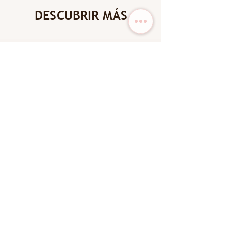
DESCUBRIR MÁS
New Arrival
New Arrival