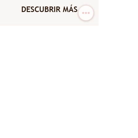
DESCUBRIR MÁS
New Arrival
New Arrival