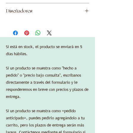
de la importación a los Estados Unidos, así
Vidrio esmerilado con efecto degradado.
Bronce
como los costos de envío a Nueva York, NY.
—
Diseñadores
Vidrio fundido a la cera perdida
Si es necesario, se agregarán impuestos
Dimensiones:
sobre las ventas locales según el destino
diámetro 10 cm/3,9 pulgadas, altura 28
Garnier & Enlazador
final del pedido.
cm/11 pulgadas.
La garantía estándar del fabricante es válida
en las compras de EE. UU. a través de
Delbert-Arthur Accessories LLC.
Si está en stock, el producto se enviará en 5
Se aceptan tarjetas de crédito sin cargos de
días hábiles.
procesamiento adicionales.
Si un producto se muestra como "hecho a
HOJA DE ESPECIFICACIONES
pedido" o "precio bajo consulta", escríbanos
directamente a través del formulario y le
responderemos en breve con precios y plazos de
entrega.
Si un producto se muestra como «pedido
anticipado», puedes pedirlo agregándolo a tu
carrito, pero los plazos de entrega serán más
largos. Contáctenos mediante el formulario si