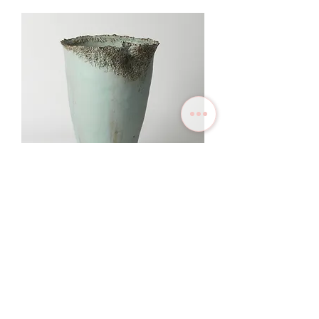
Price on Enquiry
Primavera 초봄의 풀