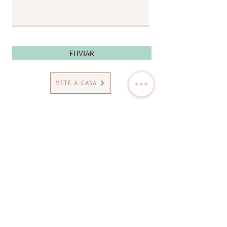
ENVIAR
VETE A CASA
CONTACTO
info@delbertarthur-accessories.com
+1 (646) 824-7292
SUSCRÍBETE A NUESTRO BOLETÍN