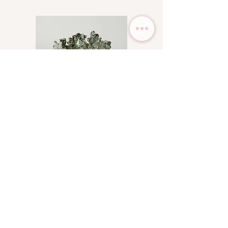
Precio a consultar
Fuego antiguo
고대의 불