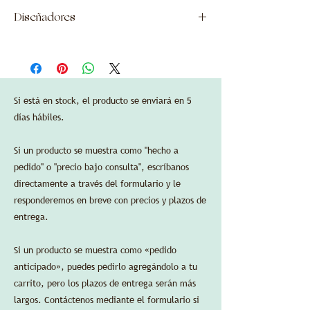
Los precios mostrados incluyen todas las
—
Diseñadores
aduanas y aranceles adeudados al momento
Acabados:
de la importación a los Estados Unidos, así
rebaba amboina.
Garnier & Enlazador
como los costos de envío a Nueva York, NY.
Bronce patinado en oro, negro o marrón.
Si es necesario, se agregarán impuestos
—
sobre las ventas locales según el destino
Dimensiones:
final del pedido.
largo 17 cm/6,7 pulgadas, ancho 17 cm/6,7
Si está en stock, el producto se enviará en 5
La garantía estándar del fabricante es válida
pulgadas, alto 42 cm/16,5 pulgadas.
días hábiles.
en las compras de EE. UU. a través de
Delbert-Arthur Accessories LLC.
Si un producto se muestra como "hecho a
Se aceptan tarjetas de crédito sin cargos de
procesamiento adicionales.
pedido" o "precio bajo consulta", escríbanos
directamente a través del formulario y le
responderemos en breve con precios y plazos de
entrega.
HOJA DE ESPECIFICACIONES
Si un producto se muestra como «pedido
anticipado», puedes pedirlo agregándolo a tu
carrito, pero los plazos de entrega serán más
largos. Contáctenos mediante el formulario si