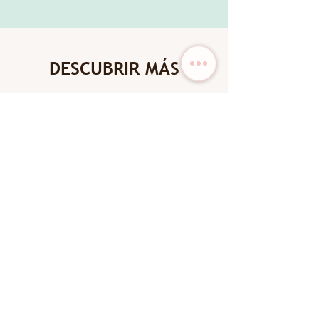
DESCUBRIR MÁS
New Arrival
New Arrival