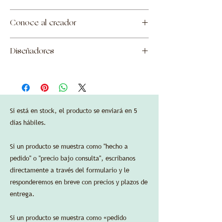
Fabricado por Iwata en Kioto, Japón. Mango
Los precios mostrados incluyen todas las
de bronce patinado.
Conoce al creador
aduanas y aranceles adeudados al momento
—
de la importación a los Estados Unidos, así
Acabados:
Iwata Houraiya
como los costos de envío a Nueva York, NY.
ciprés con laca urushi. Bronce patinado en
Diseñadores
Si es necesario, se agregarán impuestos
oro, negro o marrón.
sobre las ventas locales según el destino
—
Garnier & Enlazador
final del pedido.
Dimensiones:
La garantía estándar del fabricante es válida
largo 30 cm/11,8 pulgadas, ancho 20 cm/7,9
en las compras de EE. UU. a través de
pulgadas, alto 8 cm/3,1 pulgadas.
Delbert-Arthur Accessories LLC.
Si está en stock, el producto se enviará en 5
Se aceptan tarjetas de crédito sin cargos de
días hábiles.
procesamiento adicionales.
Si un producto se muestra como "hecho a
pedido" o "precio bajo consulta", escríbanos
directamente a través del formulario y le
responderemos en breve con precios y plazos de
HOJA DE ESPECIFICACIONES
entrega.
Si un producto se muestra como «pedido