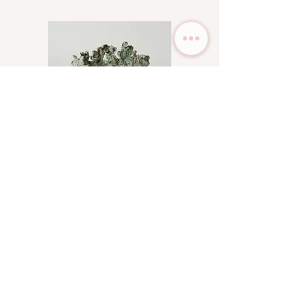
Precio a consultar
Fuego antiguo
고대의 불