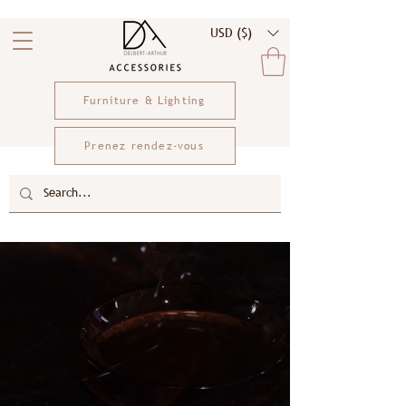
USD ($)
Furniture & Lighting
Prenez rendez-vous