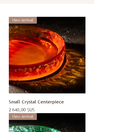
New Arrival
Small Crystal Centerpiece
Prix
2 640,00 $US
New Arrival