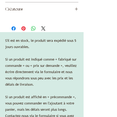
production est de 10 à 12 semaines.
nécessaire à la destination finale de la
Dimensions:
Verre coulé à la cire perdue
commande.
diamètre 12,5 cm/4,9 pouces, hauteur 41
Créateurs
La garantie standard du fabricant est
cm/16,1 pouces.
valable aux États-Unis en achetant via
Garnier & Éditeur de liens
Delbert-Arthur Accessories LLC.
Les cartes de crédit sont acceptées sans
frais de traitement supplémentaires.
S'il est en stock, le produit sera expédié sous 5
jours ouvrables.
FICHE TECHNIQUE
Si un produit est indiqué comme « fabriqué sur
commande » ou « prix sur demande », veuillez
écrire directement via le formulaire et nous
vous répondrons sous peu avec les prix et les
délais de livraison.
Si un produit est affiché en « précommande »,
vous pouvez commander en l'ajoutant à votre
panier, mais les délais seront plus longs.
Contactez-nous via le formulaire si vous avez