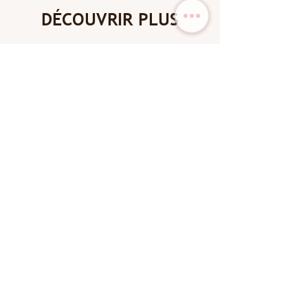
DÉCOUVRIR PLUS
New Arrival
New Arrival