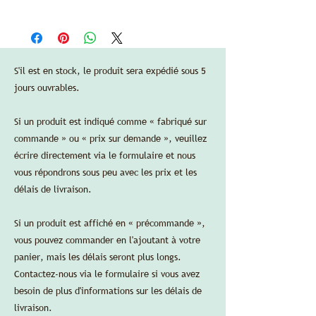
aux États-Unis, ainsi que les frais
Bronze patiné doré, noir ou marron.
Garnier & Éditeur de liens
d'expédition vers New York, NY. Les taxes
—
de vente locales seront ajoutées si
Dimensions:
nécessaire à la destination finale de la
diamètre 18,5 cm/7,3 po, hauteur 42
commande.
cm/16,5 po.
S'il est en stock, le produit sera expédié sous 5
La garantie standard du fabricant est
jours ouvrables.
valable aux États-Unis en achetant via
Delbert-Arthur Accessories LLC.
Si un produit est indiqué comme « fabriqué sur
Les cartes de crédit sont acceptées sans
frais de traitement supplémentaires.
commande » ou « prix sur demande », veuillez
écrire directement via le formulaire et nous
vous répondrons sous peu avec les prix et les
FICHE TECHNIQUE
délais de livraison.
Si un produit est affiché en « précommande »,
vous pouvez commander en l'ajoutant à votre
panier, mais les délais seront plus longs.
Contactez-nous via le formulaire si vous avez
besoin de plus d'informations sur les délais de
livraison.