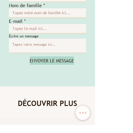
Nom de famille
E-mail
Écrire un message
ENVOYER LE MESSAGE
DÉCOUVRIR PLUS
New Arrival
New Arrival